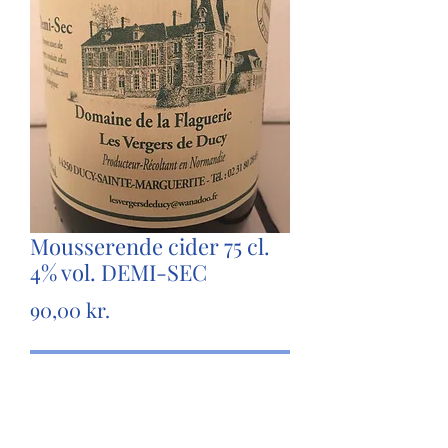
Mousserende cider 75 cl.
4% vol. DEMI-SEC
Pris
90,00 kr.
Ikke på lager
Den med mest sødme. Et dejligt glas
cider - åben den til kransekagen