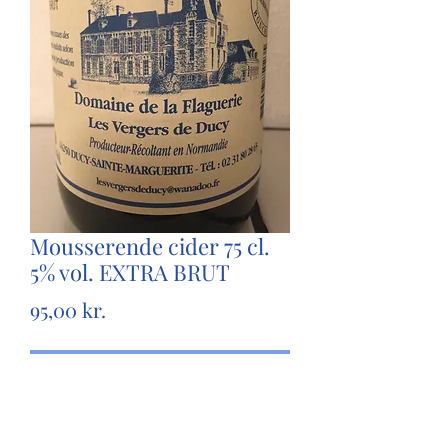
Mousserende cider 75 cl.
5% vol. EXTRA BRUT
Pris
95,00 kr.
Ikke på lager
En ekstra tør cider med meget at byde
på. En af mine favoritter - går