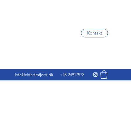
Kontakt
info@ciderfrafjord.dk
+45 24917973